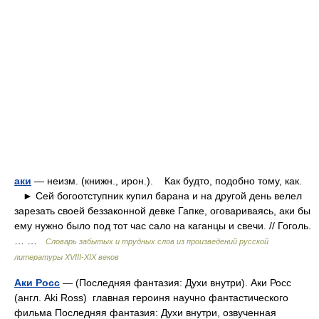
аки
— неизм. (книжн., ирон.). Как будто, подобно тому, как.
► Сей богоотступник купил барана и на другой день велел
зарезать своей беззаконной девке Гапке, оговариваясь, аки бы
ему нужно было под тот час сало на каганцы и свечи. // Гоголь.
… …
Словарь забытых и трудных слов из произведений русской
литературы ХVIII-ХIХ веков
Аки Росс
— (Последняя фантазия: Духи внутри). Аки Росс
(англ. Aki Ross) главная героиня научно фантастического
фильма Последняя фантазия: Духи внутри, озвученная