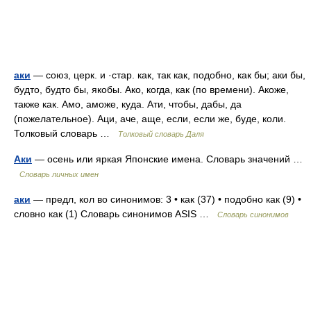
аки
— союз, церк. и ·стар. как, так как, подобно, как бы; аки бы,
будто, будто бы, якобы. Ако, когда, как (по времени). Акоже,
также как. Амо, аможе, куда. Ати, чтобы, дабы, да
(пожелательное). Аци, аче, аще, если, если же, буде, коли.
Толковый словарь …
Толковый словарь Даля
Аки
— осень или яркая Японские имена. Словарь значений …
Словарь личных имен
аки
— предл, кол во синонимов: 3 • как (37) • подобно как (9) •
словно как (1) Словарь синонимов ASIS …
Словарь синонимов