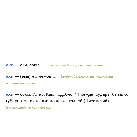
аки
— аки, союз …
Русский орфографический словарь
аки
— (акы) як, немов …
Зведений словник застарілих та
маловживаних слів
аки
— союз. Устар. Как, подобно. * Прежде, сударь, бывало,
губернатор ехал, аки владыка земной (Писемский) …
Энциклопедический словарь